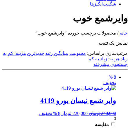
شگفت‌انگیزها
وایرشمع خوب
خانه
/ محصولات برچسب خورده “وایرشمع خوب”
نمایش یک نتیجه
مرتب‌سازی براساس:
محبوبیت
میانگین رتبه
جدیدترین
هزینه: کم به
زیاد
هزینه: زیاد به کم
جستجوی پیشرفته
8 %
تخفیف
وایر شمع نیسان یورو 4119
قیمت
قیمت
240,000
تومان
220,000
تومان
8 % تخفیف
0
اصلی:
فعلی:
240,000 تومان
220,000 تومان.
مقایسه
بود.