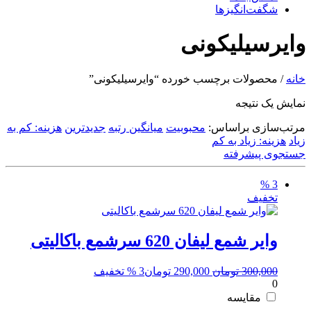
شگفت‌انگیزها
وایرسیلیکونی
خانه
/ محصولات برچسب خورده “وایرسیلیکونی”
نمایش یک نتیجه
مرتب‌سازی براساس:
محبوبیت
میانگین رتبه
جدیدترین
هزینه: کم به
زیاد
هزینه: زیاد به کم
جستجوی پیشرفته
3 %
تخفیف
وایر شمع لیفان 620 سرشمع باکالیتی
قیمت
قیمت
300,000
تومان
290,000
تومان
3 % تخفیف
0
اصلی:
فعلی:
300,000 تومان
290,000 تومان.
مقایسه
بود.