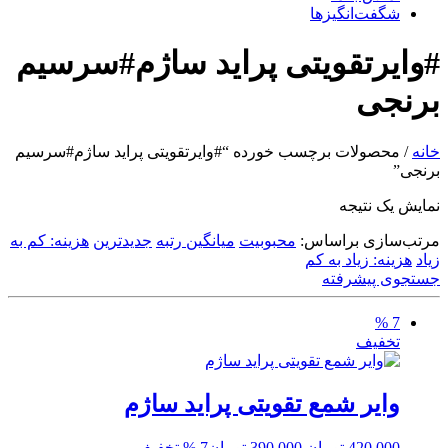
شگفت‌انگیزها
#وایرتقویتی پراید ساژم#سرسیم
برنجی
خانه
/ محصولات برچسب خورده “#وایرتقویتی پراید ساژم#سرسیم
برنجی”
نمایش یک نتیجه
مرتب‌سازی براساس:
محبوبیت
میانگین رتبه
جدیدترین
هزینه: کم به
زیاد
هزینه: زیاد به کم
جستجوی پیشرفته
7 %
تخفیف
وایر شمع تقویتی پراید ساژم
قیمت
قیمت
420,000
تومان
390,000
تومان
7 % تخفیف