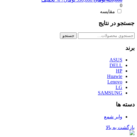
0
اصلی:
فعلی:
420,000 تومان
390,000 تومان.
مقایسه
بود.
جستجو در نتایج
جستجو
جستجو
برای:
برند
ASUS
DELL
HP
Huawie
Lenovo
LG
SAMSUNG
دسته ها
وایر شمع
بازگشت به بالا