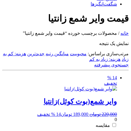
شگفت‌انگیزها
قیمت وایر شمع زانتیا
خانه
/ محصولات برچسب خورده “قیمت وایر شمع زانتیا”
نمایش یک نتیجه
مرتب‌سازی براساس:
محبوبیت
میانگین رتبه
جدیدترین
هزینه: کم به
زیاد
هزینه: زیاد به کم
جستجوی پیشرفته
14 %
تخفیف
وایر شمع(بوت کوئل)زانتیا
قیمت
قیمت
220,000
تومان
189,000
تومان
14 % تخفیف
0
اصلی:
فعلی:
220,000 تومان
189,000 تومان.
مقایسه
بود.