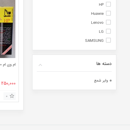
HP
Huawie
Lenovo
LG
SAMSUNG
دسته ها
ام وی ام 110 سه سیلندر فابریکی
وایر شمع
قیمت
250,000
اصلی:
0
000
بود.