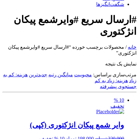
شگفت‌انگیزها
#ارسال سریع #وایرشمع پیکان
انژکتوری
خانه
/ محصولات برچسب خورده “#ارسال سریع #وایرشمع پیکان
انژکتوری”
نمایش یک نتیجه
مرتب‌سازی براساس:
محبوبیت
میانگین رتبه
جدیدترین
هزینه: کم به
زیاد
هزینه: زیاد به کم
جستجوی پیشرفته
10 %
تخفیف
وایر شمع پیکان انژکتوری (کپی)
قیمت
قیمت
220,000
تومان
198,000
تومان
10 % تخفیف