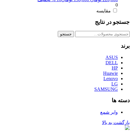
0
اصلی:
فعلی:
220,000 تومان
198,000 تومان.
مقایسه
بود.
جستجو در نتایج
جستجو
جستجو
برای:
برند
ASUS
DELL
HP
Huawie
Lenovo
LG
SAMSUNG
دسته ها
وایر شمع
بازگشت به بالا